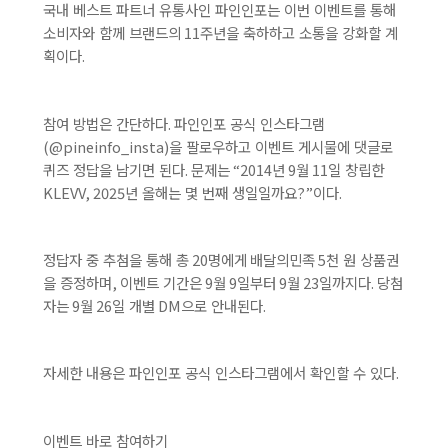
국내 베스트 파트너 유통사인 파인인포는 이번 이벤트를 통해
소비자와 함께 브랜드의
11
주년을 축하하고 소통을 강화할 계
획이다
.
참여 방법은 간단하다
.
파인인포 공식 인스타그램
(@pineinfo_insta)
을 팔로우하고 이벤트 게시물에 댓글로
퀴즈 정답을 남기면 된다
.
문제는
“2014
년
9
월
11
일 창립한
KLEVV, 2025
년 올해는 몇 번째 생일일까요
?”
이다
.
정답자 중 추첨을 통해 총
20
명에게
배달의민족
5
천 원 상품권
을 증정하며
,
이벤트 기간은
9
월
9
일부터
9
월
23
일까지다
.
당첨
자는
9
월
26
일 개별
DM
으로 안내된다
.
자세한 내용은 파인인포 공식 인스타그램에서 확인할 수 있다
.
이벤트 바로 참여하기