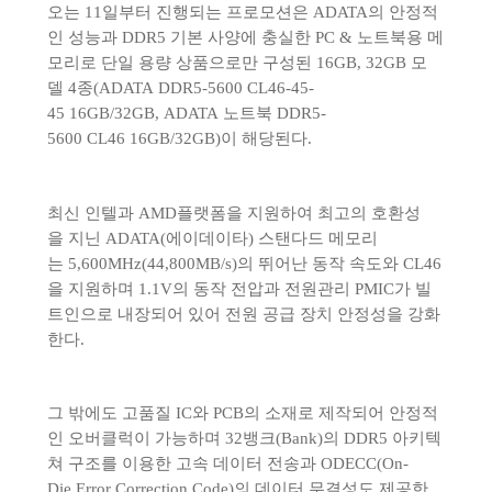
오는 11일부터 진행되는 프로모션은 ADATA의 안정적
인 성능과 DDR5 기본 사양에 충실한 PC & 노트북용 메
모리
로 단일 용량 상품으로만 구성된 16GB, 32GB 모
델 4종(
ADATA DDR5-5600 CL46-45-
45 16GB
/32GB,
ADATA 노트북 DDR5-
5600 CL46
16GB
/32GB)이 해당된다.
최신 인텔과 AMD플랫폼을 지원하여 최고의 호환성
을 지닌 ADATA(에이데이타) 스탠다드 메모리
는 5,600MHz(44,800MB/s)의 뛰어난 동작 속도와 CL46
을 지원하며 1.1V의 동작 전압과 전원관리 PMIC가 빌
트인으로 내장되어 있어 전원 공급 장치 안정성을 강화
한다.
그 밖에도 고품질 IC와 PCB의 소재로 제작되어 안정적
인 오버클럭이 가능하며 32뱅크(Bank)의 DDR5 아키텍
쳐 구조를 이용한 고속 데이터 전송과 ODECC(On-
Die Error Correction Code)의 데이터 무결성도 제공한