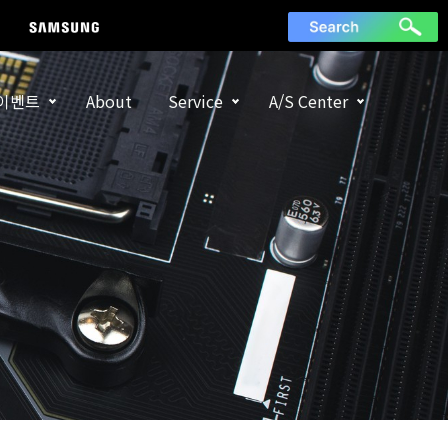
이벤트
About
Service
A/S Center