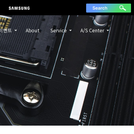
이벤트
About
Service
A/S Center