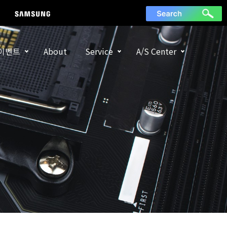
이벤트
About
Service
A/S Center