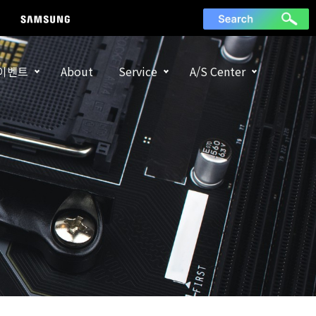
이벤트
About
Service
A/S Center