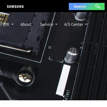
이벤트
About
Service
A/S Center