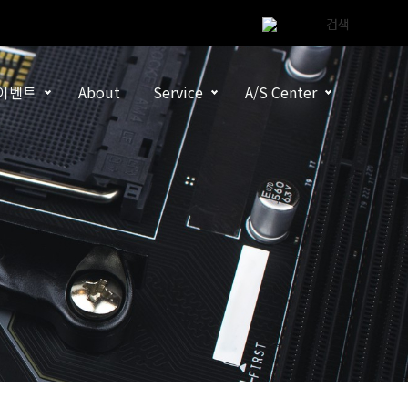
이벤트
About
Service
A/S Center