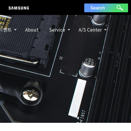
이벤트
About
Service
A/S Center