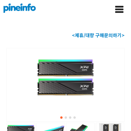
콘텐츠로
파인인포 홈으로 이동
Main
건너뛰기
Menu
<제휴/대량 구매문의하기>